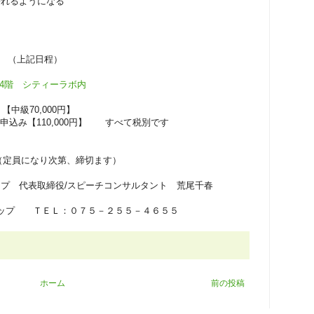
分の価値観を語れるようになる
分 （上記日程）
4階 シティーラボ内
 【中級70,000円】
10,000円】 すべて税別です
定員になり次第、締切ます）
プ 代表取締役/スピーチコンサルタント 荒尾千春
ップ ＴＥＬ：０７５－２５５－４６５５
ホーム
前の投稿