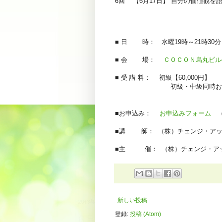
6回 【6月17日】 自
■ 日 時： 水曜19時～21時30
■ 会 場：
ＣＯＣＯＮ烏丸ビル
■ 受 講 料： 初級【60,000円】
初級・中級同時お申込み【1
■お申込み：
お申込みフォーム
（
■講 師： （株）チェンジ・アッ
■主 催： （株）チェンジ・ア
新しい投稿
登録:
投稿 (Atom)