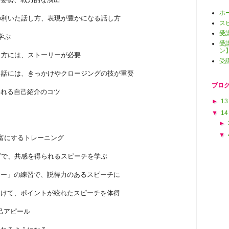
ホ
ハリの利いた話し方、表現が豊かになる話し方
ス
受
】 話の組み立て方を学ぶ
受
ン
やすい話し方には、ストーリーが必要
受
ける話には、きっかけやクロージングの技が重要
ブログ
すが」と思われる自己紹介のコツ
►
1
▼
1
►
▼
豊富にするトレーニング
ングで、共感を得られるスピーチを学ぶ
ーター」の練習で、説得力のあるスピーチに
をつけて、ポイントが絞れたスピーチを体得
自己アピール